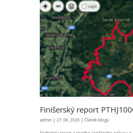
Finišerský report PTHJ100
admin
|
27. 06. 2020
|
Článek blogu
Podrobný report z prvního úspěšného pokusu o a