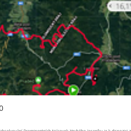
0
bsolvování Prominentních tisícovek Hrubého Jeseníku je k dispozici z